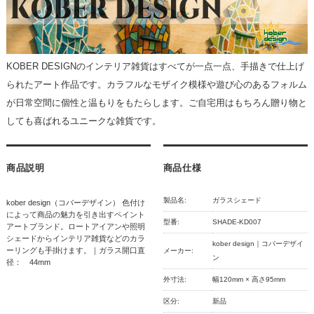
KOBER DESIGNのインテリア雑貨はすべてが一点一点、手描きで仕上げ
られたアート作品です。カラフルなモザイク模様や遊び心のあるフォルム
が日常空間に個性と温もりをもたらします。ご自宅用はもちろん贈り物と
しても喜ばれるユニークな雑貨です。
商品説明
商品仕様
製品名:
ガラスシェード
kober design（コバーデザイン） 色付け
によって商品の魅力を引き出すペイント
型番:
SHADE-KD007
アートブランド。ロートアイアンや照明
シェードからインテリア雑貨などのカラ
kober design｜コバーデザイ
ーリングも手掛けます。｜ガラス開口直
メーカー:
ン
径： 44mm
外寸法:
幅120mm × 高さ95mm
区分:
新品