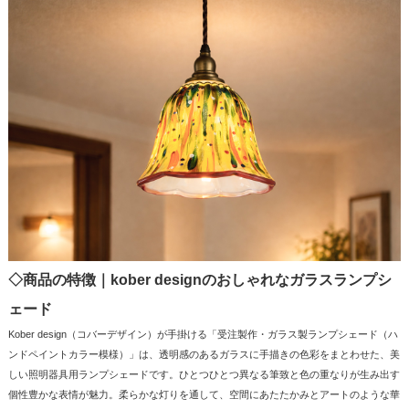
◇商品の特徴｜kober designのおしゃれなガラスランプシ
ェード
Kober design（コバーデザイン）が手掛ける「受注製作・ガラス製ランプシェード（ハ
ンドペイントカラー模様）」は、透明感のあるガラスに手描きの色彩をまとわせた、美
しい照明器具用ランプシェードです。ひとつひとつ異なる筆致と色の重なりが生み出す
個性豊かな表情が魅力。柔らかな灯りを通して、空間にあたたかみとアートのような華