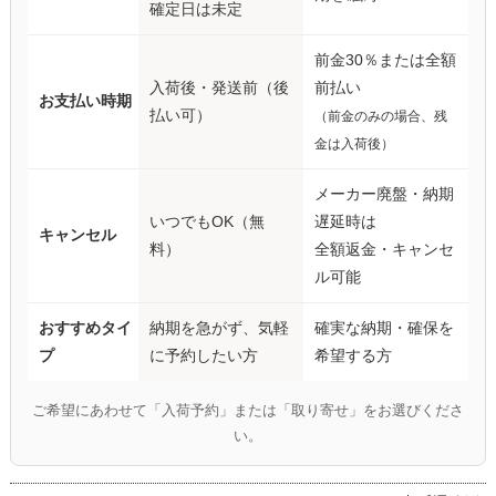
確定日は未定
前金30％または全額
入荷後・発送前（後
前払い
お支払い時期
払い可）
（前金のみの場合、残
金は入荷後）
メーカー廃盤・納期
いつでもOK（無
遅延時は
キャンセル
料）
全額返金・キャンセ
ル可能
おすすめタイ
納期を急がず、気軽
確実な納期・確保を
プ
に予約したい方
希望する方
ご希望にあわせて「入荷予約」または「取り寄せ」をお選びくださ
い。