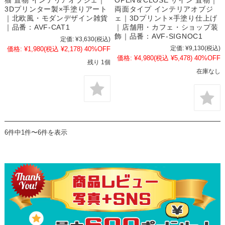
3Dプリンター製×手塗りアート
両面タイプ インテリアオブジ
｜北欧風・モダンデザイン雑貨
ェ｜3Dプリント×手塗り仕上げ
｜品番：AVF-CAT1
｜店舗用・カフェ・ショップ装
飾｜品番：AVF-SIGNOC1
定価:
¥3,630
(税込)
定価:
¥9,130
(税込)
価格:
¥1,980
(税込 ¥2,178)
40%OFF
価格:
¥4,980
(税込 ¥5,478)
40%OFF
残り 1個
在庫なし
6件中1件〜6件を表示