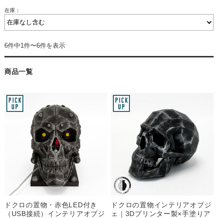
在庫：
6件中1件〜6件を表示
商品一覧
ドクロの置物・赤色LED付き
ドクロの置物インテリアオブジ
（USB接続）インテリアオブジ
ェ｜3Dプリンター製×手塗りア