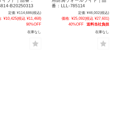
タイプ）｜品番：
用防滴ウォールライト｜品
4814-B20250313
番：LLL-785114
定価:
¥114,686
(税込)
定価:
¥46,002
(税込)
:
¥10,425
(税込 ¥11,468)
価格:
¥25,092
(税込 ¥27,601)
90%OFF
40%OFF
送料当社負担
在庫なし
在庫なし