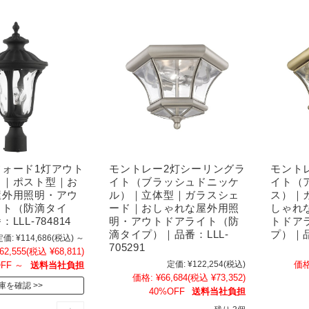
フォード1灯アウト
モントレー2灯シーリングラ
モント
ト｜ポスト型｜お
イト（ブラッシュドニッケ
イト（
屋外用照明・アウ
ル）｜立体型｜ガラスシェ
ス）｜
イト（防滴タイ
ード｜おしゃれな屋外用照
しゃれ
LLL-784814
明・アウトドアライト（防
トドア
滴タイプ）｜品番：LLL-
プ）｜品番
定価:
¥114,686
(税込)
～
705291
62,555
(税込 ¥68,811)
定価:
¥122,254
(税込)
価格
FF
～
送料当社負担
価格:
¥66,684
(税込 ¥73,352)
庫を確認
40%OFF
送料当社負担