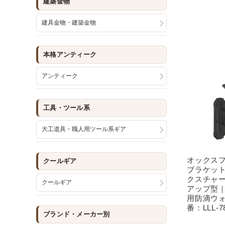
建築金物
建具金物・建築金物
本格アンティーク
アンティーク
工具・ツール系
大工道具・職人用ツール系ギア
オックス
クールギア
ブラケッ
クスチャ
クールギア
アップ型
用防滴ウ
番：LLL-7
ブランド・メーカー別