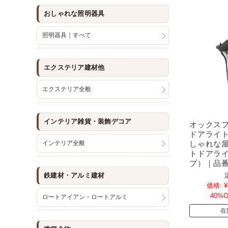
おしゃれな照明器具
照明器具｜すべて
エクステリア建材他
エクステリア全般
インテリア雑貨・装飾デコア
オックス
ドアライ
インテリア全般
しゃれな
トドアラ
プ）｜品番：
鉄建材・アルミ建材
価格:
¥
40%O
ロートアイアン・ロートアルミ
在