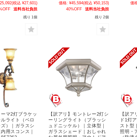
25,092
(税込 ¥27,601)
価格:
¥45,594
(税込 ¥50,153)
価格
%OFF
送料当社負担
40%OFF
送料当社負担
残り 1個
残り 2個
ローマ2灯ブラケッ
【訳アリ】モントレー2灯シ
【訳ア
ールライト（ベロ
ーリングライト（ブラッシ
ド1灯
ンズ）｜ガラスシ
ュドニッケル）｜立体型｜
スト型
屋内用スコンス｜
ガラスシェード｜おしゃれ
照明・