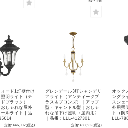
残り 3個
フォード1灯壁付け
グレンデール3灯シャンデリ
オック
ト照明ライト（テ
アライト（アンティークブ
ングラ
ードブラック）｜
ラス＆ブロンズ）｜アップ
スシェ
｜おしゃれな屋外
型・キャンドル型｜おしゃ
外用照
ォールライト｜品
れな吊下げ照明〈屋内用〉
ト（防
85014
｜品番：LLL-4127301
LLL-78
定価:
¥46,002
(税込)
定価:
¥83,589
(税込)