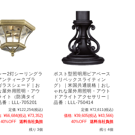
レー2灯シーリングラ
ポスト型照明用ピアベース
アンティークブラ
（リベックスライティン
ガラスシェード｜お
グ）｜米国共通規格｜おし
な屋外用照明・アウ
ゃれな屋外用照明・アウト
ライト（防滴タイ
ドアライトアクセサリー｜
：LLL-705201
品番：LLL-750414
定価:
¥122,254
(税込)
定価:
¥72,611
(税込)
:
¥66,684
(税込 ¥73,352)
価格:
¥39,605
(税込 ¥43,566)
40%OFF
送料当社負担
40%OFF
送料当社負担
残り 3個
残り 4個