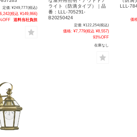
857263
な屋外用照明・アウトドア
（防滴
ライト（防滴タイプ）｜品
LLL-78
定価:
¥249,777
(税込)
番：LLL-705291-
6,242
(税込 ¥149,866)
B20250424
価格
%OFF
送料当社負担
定価:
¥122,254
(税込)
価格:
¥7,779
(税込 ¥8,557)
93%OFF
在庫なし