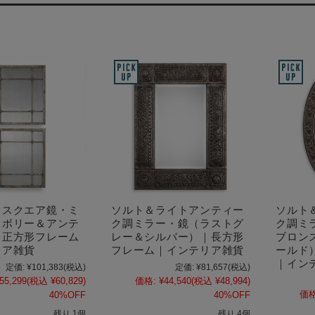
ノスクエア鏡・ミ
ソルト＆ライトアンティー
ソルト
イボリー＆アンテ
ク調ミラー・鏡（ラストグ
ク調ミ
｜正方形フレーム
レー＆シルバー）｜長方形
ブロン
リア雑貨
フレーム｜インテリア雑貨
ールド
｜イン
定価:
¥101,383
(税込)
定価:
¥81,657
(税込)
55,299
(税込 ¥60,829)
価格:
¥44,540
(税込 ¥48,994)
価格
40%OFF
40%OFF
残り 1個
残り 4個