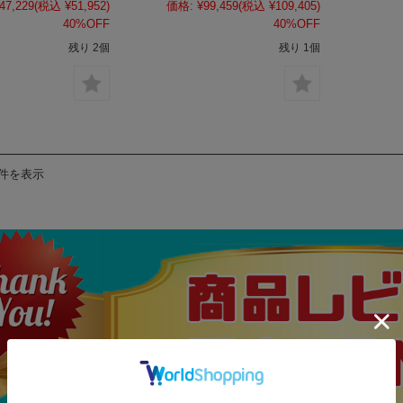
47,229
(税込 ¥51,952)
価格:
¥99,459
(税込 ¥109,405)
40%OFF
40%OFF
残り 2個
残り 1個
8件を表示