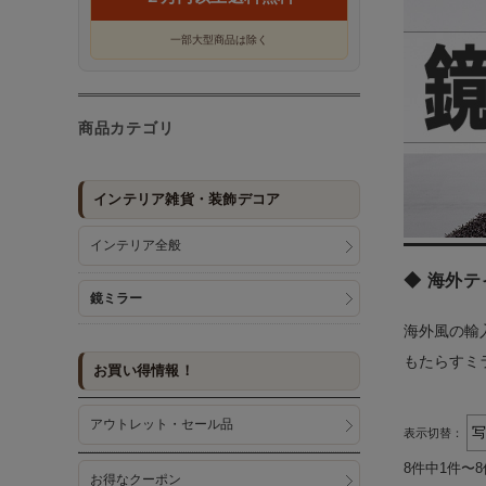
一部大型商品は除く
商品カテゴリ
インテリア雑貨・装飾デコア
インテリア全般
◆ 海外
鏡ミラー
海外風の輸
もたらすミ
お買い得情報！
アウトレット・セール品
表示切替：
8件中1件〜
お得なクーポン