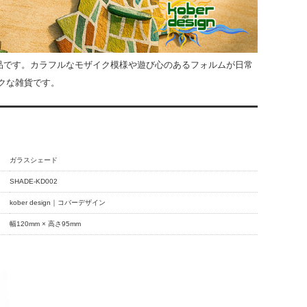
ト作品です。カラフルなモザイク模様や遊び心のあるフォルムが日常
クな雑貨です。
ガラスシェード
SHADE-KD002
kober design｜コバーデザイン
幅120mm × 高さ95mm