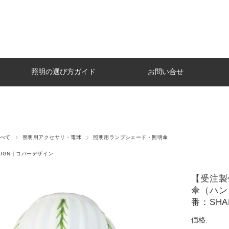
照明の選び方ガイド
お問い合せ
べて
照明用アクセサリ・電球
照明用ランプシェード・照明傘
ESIGN｜コバーデザイン
【受注製
傘（ハン
番：SHAD
価格: