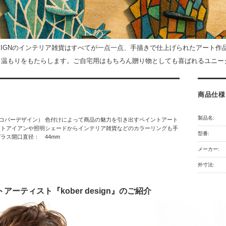
DESIGNのインテリア雑貨はすべてが一点一点、手描きで仕上げられたアー
と温もりをもたらします。ご自宅用はもちろん贈り物としても喜ばれるユニー
商品仕様
製品名:
sign（コバーデザイン） 色付けによって商品の魅力を引き出すペイントアート
ートアイアンや照明シェードからインテリア雑貨などのカラーリングも手
型番:
ラス開口直径： 44mm
メーカー:
外寸法:
アーティスト『kober design』のご紹介