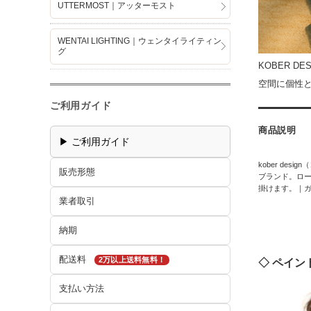
UTTERMOST｜アッターモスト
WENTAI LIGHTING｜ウェンタイライティン
グ
KOBER 
空間に個性
ご利用ガイド
商品説明
▶ ご利用ガイド
kober de
販売形態
ブランド。ロ
掛けます。｜ガ
業者取引
納期
配送料
2万以上送料無料！
◇ ペイント
支払い方法