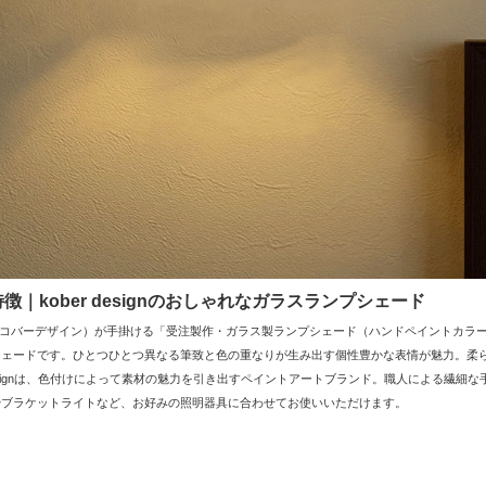
徴｜kober designのおしゃれなガラスランプシェード
esign（コバーデザイン）が手掛ける「受注製作・ガラス製ランプシェード（ハンドペイント
シェードです。ひとつひとつ異なる筆致と色の重なりが生み出す個性豊かな表情が魅力。柔
r designは、色付けによって素材の魅力を引き出すペイントアートブランド。職人による繊
やブラケットライトなど、お好みの照明器具に合わせてお使いいただけます。