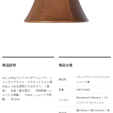
商品説明
商品仕様
ブレントウッドコレクション/
おしゃれなフェイクレザーシェード。シ
製品名:
ャンデリアライト・ブラケットライト用
シェード/傘
のおしゃれな照明アクセサリー。｜素
型番:
LBC-Y1843
材： 合皮｜最大電力： 25W程度｜シ
ェード上部幅： 7.6cm｜シェード下部
Brentwood Collection｜ブレ
幅： 15.2cm
メーカー:
ントウッドコレクション
幅152mm × 奥行152mm × 高
外寸法: