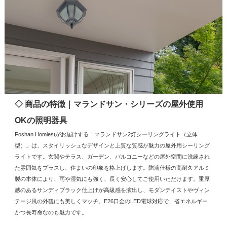
◇ 商品の特徴｜マランドサン・シリーズの屋外使用
OKの照明器具
Foshan Homiestがお届けする「マランドサン2灯シーリングライト（立体
型）」は、スタイリッシュなデザインと上質な質感が魅力の屋外用シーリング
ライトです。玄関やテラス、ガーデン、バルコニーなどの屋外空間に洗練され
た雰囲気をプラスし、住まいの印象を格上げします。防滴仕様の高耐久アルミ
製の本体により、雨や湿気にも強く、長く安心してご使用いただけます。重厚
感のあるサンディブラック仕上げが高級感を演出し、モダンテイストやヴィン
テージ風の外観にも美しくマッチ。E26口金のLED電球対応で、省エネルギー
かつ長寿命なのも魅力です。