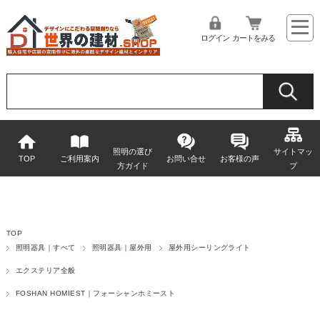
ログイン
カートをみる
照明の選び
サイトマッ
TOP
ご利用案内
お問い合せ
お客様の声
方ガイド
プ
TOP
照明器具｜すべて
照明器具｜屋外用
屋外用シーリングライト
エクステリア全般
FOSHAN HOMIEST｜フォーシャンホミースト