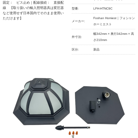
固定： ビス止め｜配線接続： 直接配
線 【取り扱いの輸入照明器具は変圧器
型番:
LFH-HTNC9C
など使用せず日本国内でそのまま使用い
ただけます】
Foshan Homiest｜フォシャン
メーカー:
ホーミエスト
幅342mm × 奥行342mm × 高
外寸法:
さ210mm
区分:
新品