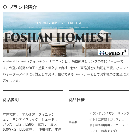
◇ ブランド紹介
Foshan Homiest（フォシャンホミエスト）は、鋳物家具とランプの専門メーカーで
す。金型の開発や加工・塗装・組立まで自社で行い、高品質と短納期を実現。小ロット
やオーダーメイドにも対応しており、信頼できるパートナーとしてお客様のご要望にお
応えします。
商品説明
商品仕様
マランドサン2灯シーリングラ
本体素材： アルミ製｜フィニッシ
ュ： サンディブラック｜シェード：
イト｜立体型｜ガラスシェー
製品名:
ガラス｜口金：E26型｜電力： 最大
ド｜屋外用照明・アウトドア
100W x 2｜LED電球： 使用可能｜本体
ライト（防滴タイプ）