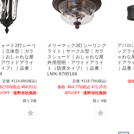
フォード2灯シーリ
メリーマック2灯シーリング
アバロ
ト｜立体型｜ガラ
ライト｜サークル型｜ガラ
ングラ
ド｜おしゃれな屋
スシェード｜おしゃれな屋
ゃれな
・アウトドアライ
外用照明・アウトドアライ
ドアラ
タイプ）｜品番：
ト（防滴タイプ）｜品番：
｜品番：L
4
LMK-8769166
定価:
¥114,686
(税込)
定価:
¥118,756
(税込)
価格
62,555
(税込 ¥68,811)
価格:
¥64,775
(税込 ¥71,253)
%OFF
送料当社負担
40%OFF
送料当社負担
残り 2個
残り 4個