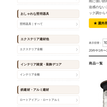
雨に強い防
迫感のない
ック調から
おしゃれな照明器具
★ 屋外
照明器具｜すべて
エクステリア建材他
表示切替：
エクステリア全般
20件中1件〜
商品一覧
インテリア雑貨・装飾デコア
インテリア全般
鉄建材・アルミ建材
ロートアイアン・ロートアルミ