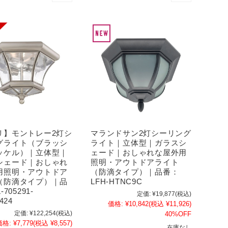
リ】モントレー2灯シ
マランドサン2灯シーリング
グライト（ブラッシ
ライト｜立体型｜ガラスシ
ッケル）｜立体型｜
ェード｜おしゃれな屋外用
シェード｜おしゃれ
照明・アウトドアライト
用照明・アウトドア
（防滴タイプ）｜品番：
（防滴タイプ）｜品
LFH-HTNC9C
-705291-
定価:
¥19,877
(税込)
424
価格:
¥10,842
(税込 ¥11,926)
定価:
¥122,254
(税込)
40%OFF
価格:
¥7,779
(税込 ¥8,557)
在庫なし