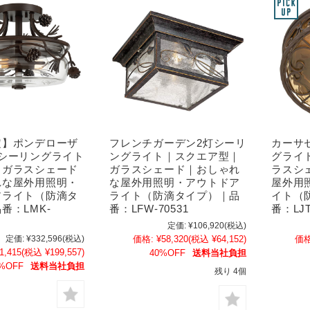
定】ポンデローザ
フレンチガーデン2灯シーリ
カーサ
灯シーリングライト
ングライト｜スクエア型｜
グライ
｜ガラスシェード
ガラスシェード｜おしゃれ
ラスシ
れな屋外用照明・
な屋外用照明・アウトドア
屋外用
アライト（防滴タ
ライト（防滴タイプ）｜品
イト（
番：LMK-
番：LFW-70531
番：LJT
定価:
¥106,920
(税込)
定価:
¥332,596
(税込)
価格:
¥58,320
(税込 ¥64,152)
価格
1,415
(税込 ¥199,557)
40%OFF
送料当社負担
%OFF
送料当社負担
残り 4個