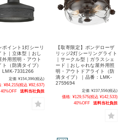
ンポイント1灯シーリ
【取寄限定】ポンデローザ
イト｜立体型｜おし
リッジ2灯シーリングライト
屋外用照明・アウト
｜サークル型｜ガラスシェ
イト（防滴タイプ）
ード｜おしゃれな屋外用照
MK-7331266
明・アウトドアライト（防
滴タイプ）｜品番：LMK-
定価:
¥154,396
(税込)
2759694
:
¥84,215
(税込 ¥92,637)
定価:
¥237,556
(税込)
40%OFF
送料当社負担
価格:
¥129,575
(税込 ¥142,533)
40%OFF
送料当社負担