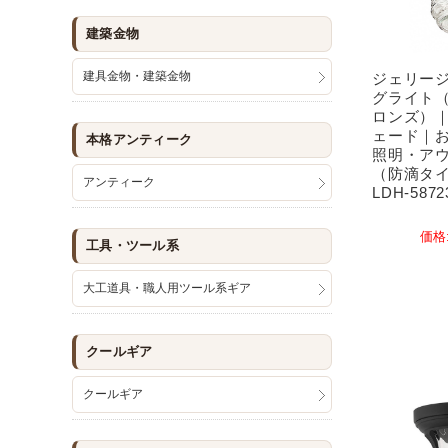
建築金物
建具金物・建築金物
ジェリー
グライト
ロンズ）
ェード｜
本格アンティーク
照明・ア
（防滴タ
アンティーク
LDH-5872
価格
工具・ツール系
大工道具・職人用ツール系ギア
クールギア
クールギア