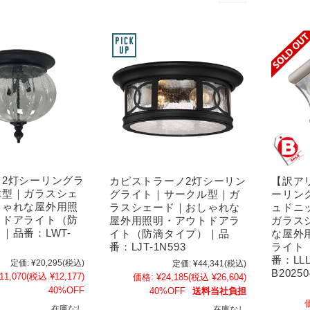
ノ2灯シーリングラ
カピストラーノ2灯シーリン
【訳ア
体型｜ガラスシェ
グライト｜サークル型｜ガ
ーリン
しゃれな屋外用照
ラスシェード｜おしゃれな
ュドニ
トドアライト（防
屋外用照明・アウトドアラ
ガラス
｜品番：LWT-
イト（防滴タイプ）｜品
な屋外
番：LJT-1N593
ライト
番：LLL
定価:
¥20,295
(税込)
定価:
¥44,341
(税込)
B20250
11,070
(税込 ¥12,177)
価格:
¥24,185
(税込 ¥26,604)
40%OFF
40%OFF
送料当社負担
在庫なし
在庫なし