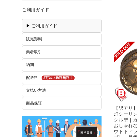
ご利用ガイド
▶ ご利用ガイド
販売形態
業者取引
納期
配送料
2万以上送料無料！
支払い方法
商品保証
【訳アリ
灯シーリ
クル型｜
おしゃれ
ウトドア