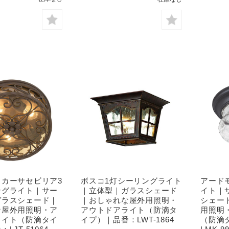
】カーサセビリア3
ボスコ1灯シーリングライト
アード
ングライト｜サー
｜立体型｜ガラスシェード
イト｜
ガラスシェード｜
｜おしゃれな屋外用照明・
シェー
な屋外用照明・ア
アウトドアライト（防滴タ
用照明
ライト（防滴タイ
イプ）｜品番：LWT-1864
（防滴