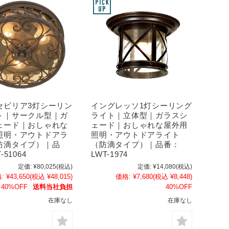
セビリア3灯シーリン
イングレッソ1灯シーリング
ト｜サークル型｜ガ
ライト｜立体型｜ガラスシ
ェード｜おしゃれな
ェード｜おしゃれな屋外用
照明・アウトドアラ
照明・アウトドアライト
防滴タイプ）｜品
（防滴タイプ）｜品番：
-51064
LWT-1974
定価:
¥80,025
(税込)
定価:
¥14,080
(税込)
:
¥43,650
(税込 ¥48,015)
価格:
¥7,680
(税込 ¥8,448)
40%OFF
送料当社負担
40%OFF
在庫なし
在庫なし