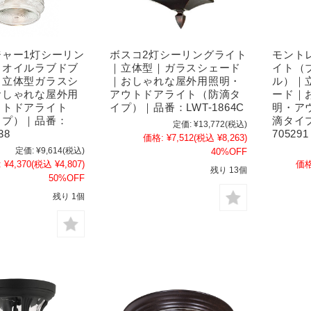
ジャー1灯シーリン
ボスコ2灯シーリングライト
モント
（オイルラブドブ
｜立体型｜ガラスシェード
イト（
｜立体型ガラスシ
｜おしゃれな屋外用照明・
ル）｜
おしゃれな屋外用
アウトドアライト（防滴タ
ード｜
ウトドアライト
イプ）｜品番：LWT-1864C
明・ア
イプ）｜品番：
滴タイプ
定価:
¥13,772
(税込)
38
705291
価格:
¥7,512
(税込 ¥8,263)
定価:
¥9,614
(税込)
40%OFF
:
¥4,370
(税込 ¥4,807)
価格
残り 13個
50%OFF
残り 1個