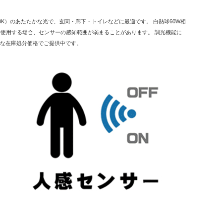
0K）のあたたかな光で、玄関・廊下・トイレなどに最適です。 白熱球60W相
内で使用する場合、センサーの感知範囲が弱まることがあります。 調光機能に
得な在庫処分価格でご提供中です。