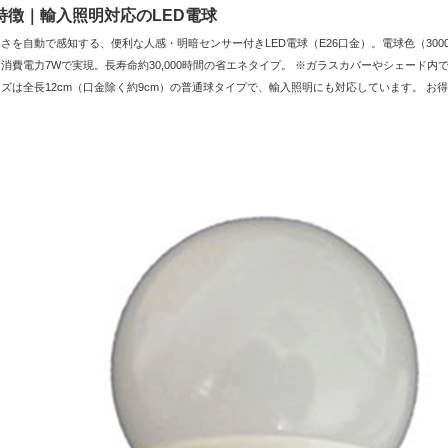
特徴｜輸入照明対応のLED電球
さを自動で感知する、便利な人感・明暗センサー付きLED電球（E26口金）。電球色（300
消費電力7Wで実現。長寿命約30,000時間の省エネタイプ。 ※ガラスカバーやシェード
ズは全長12cm（口金除く約9cm）の普通球タイプで、輸入照明にも対応しています。 お