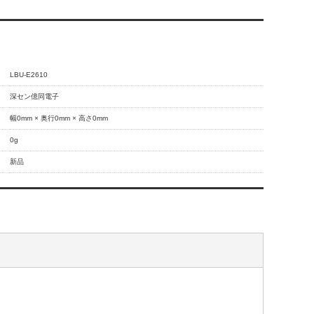
LBU-E2610
深セン億同電子
幅0mm × 奥行0mm × 高さ0mm
0g
新品