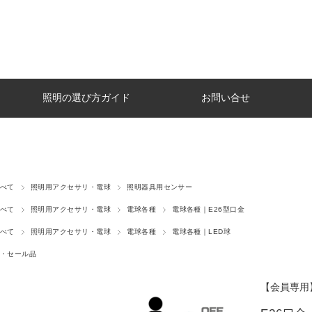
照明の選び方ガイド
お問い合せ
べて
照明用アクセサリ・電球
照明器具用センサー
べて
照明用アクセサリ・電球
電球各種
電球各種｜E26型口金
べて
照明用アクセサリ・電球
電球各種
電球各種｜LED球
・セール品
【会員専用