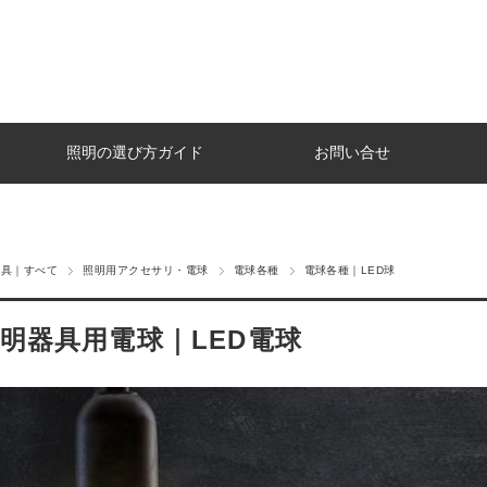
照明の選び方ガイド
お問い合せ
器具｜すべて
照明用アクセサリ・電球
電球各種
電球各種｜LED球
明器具用電球｜LED電球