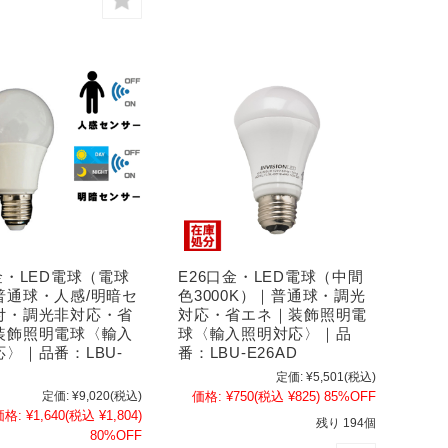
金・LED電球（電球
E26口金・LED電球（中間
普通球・人感/明暗セ
色3000K）｜普通球・調光
付・調光非対応・省
対応・省エネ｜装飾照明電
装飾照明電球〈輸入
球〈輸入照明対応〉｜品
〉｜品番：LBU-
番：LBU-E26AD
定価:
¥5,501
(税込)
定価:
¥9,020
(税込)
価格:
¥750
(税込 ¥825)
85%OFF
価格:
¥1,640
(税込 ¥1,804)
残り 194個
80%OFF