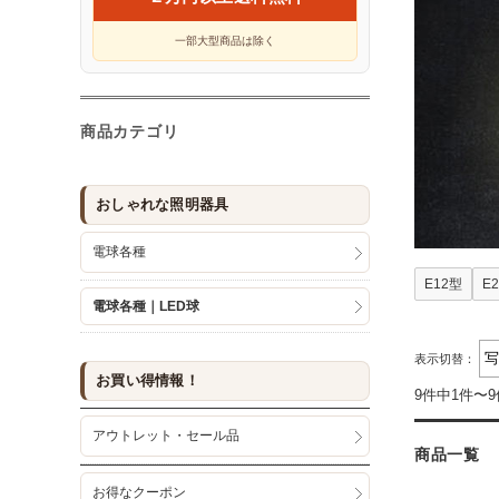
一部大型商品は除く
商品カテゴリ
おしゃれな照明器具
電球各種
E12型
E
電球各種｜LED球
表示切替：
お買い得情報！
9件中1件〜
アウトレット・セール品
商品一覧
お得なクーポン