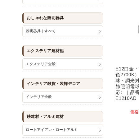
おしゃれな照明器具
照明器具｜すべて
エクステリア建材他
エクステリア全般
E12口金
色2700
球・調光
インテリア雑貨・装飾デコア
飾照明電
応〉｜品番
インテリア全般
E1210AD
価格
鉄建材・アルミ建材
ロートアイアン・ロートアルミ