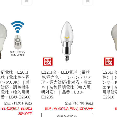
応電球・E26口
E12口金・LED電球（電球
E26口
電球（電球色〜昼
色/昼光色）｜シャンデリア
色）｜
0K〜6500K）｜普
球・調光対応/非対応・省エ
ンサー
光対応・調色機能
ネ｜装飾照明電球〈輸入照
エネ｜
明電球〈輸入照明
明対応〉｜品番：LBU-
照明対応
：LBU-E2608
E1205
E2610
定価:
¥13,311
(税込)
定価:
¥10,781
(税込)
:
¥2,419
(税込 ¥2,661)
価格:
¥778
(税込 ¥856)
92%OFF
80%OFF
在庫を確認