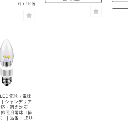
残り 279個
・LED電球（電球
K）｜シャンデリア
対応・調光対応・
装飾照明電球〈輸
〉｜品番：LBU-