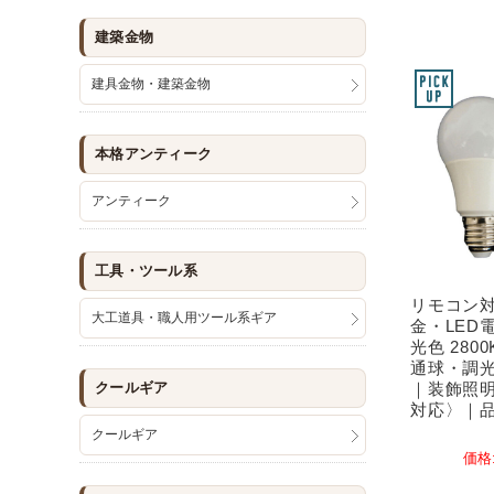
建築金物
建具金物・建築金物
本格アンティーク
アンティーク
工具・ツール系
リモコン対
大工道具・職人用ツール系ギア
金・LED
光色 280
通球・調
｜装飾照
クールギア
対応〉｜品番
クールギア
価格