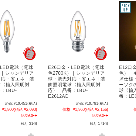
・LED電球（電球
E26口金・LED電球（電球
E12口
K）｜シャンデリア
色2700K）｜シャンデリア
色）｜
対応・省エネ｜装
球・調光対応・省エネ｜装
ぎ仕様
球〈輸入照明対
飾照明電球〈輸入照明対
ーソク
：LBU-
応〉｜品番：LBU-
球〈輸
E2612AD
番：LEC
定価:
¥10,451
(税込)
定価:
¥10,781
(税込)
:
¥1,900
(税込 ¥2,090)
価格:
¥1,960
(税込 ¥2,156)
80%OFF
80%OFF
残り 31個
残り 171個