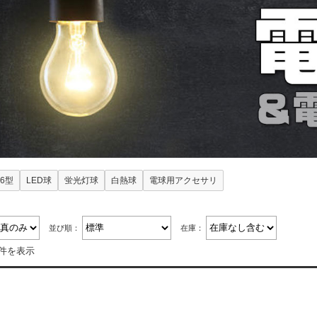
26型
LED球
蛍光灯球
白熱球
電球用アクセサリ
並び順：
在庫：
9件を表示