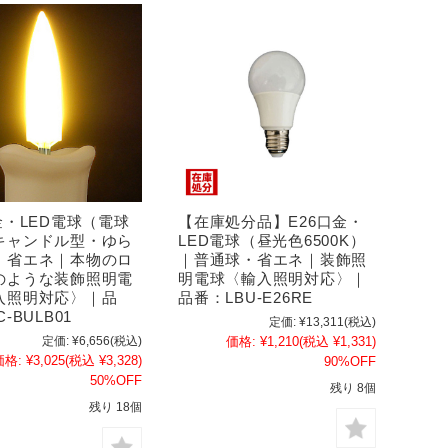
金・LED電球（電球
【在庫処分品】E26口金・
キャンドル型・ゆら
LED電球（昼光色6500K）
・省エネ｜本物のロ
｜普通球・省エネ｜装飾照
のような装飾照明電
明電球〈輸入照明対応〉｜
入照明対応〉｜品
品番：LBU-E26RE
-BULB01
定価:
¥13,311
(税込)
定価:
¥6,656
(税込)
価格:
¥1,210
(税込 ¥1,331)
価格:
¥3,025
(税込 ¥3,328)
90%OFF
50%OFF
残り 8個
残り 18個