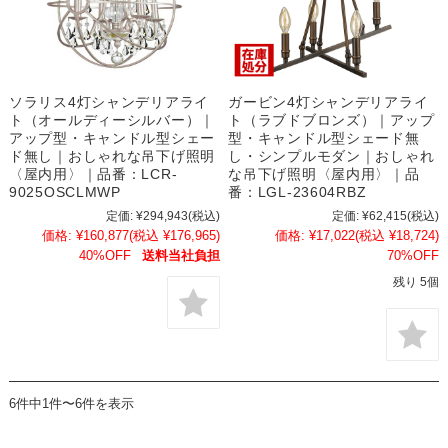
ソラリス4灯シャンデリアライ
ガービン4灯シャンデリアライ
ト（オールディーシルバー）｜
ト（ラブドブロンズ）｜アップ
アップ型・キャンドル型シェー
型・キャンドル型シェード無
ド無し｜おしゃれな吊下げ照明
し・シンプルモダン｜おしゃれ
〈屋内用〉｜品番：LCR-
な吊下げ照明〈屋内用〉｜品
9025OSCLMWP
番：LGL-23604RBZ
定価:
¥294,943
(税込)
定価:
¥62,415
(税込)
価格:
¥160,877
(税込 ¥176,965)
価格:
¥17,022
(税込 ¥18,724)
40%OFF
送料当社負担
70%OFF
残り 5個
6件中1件〜6件を表示