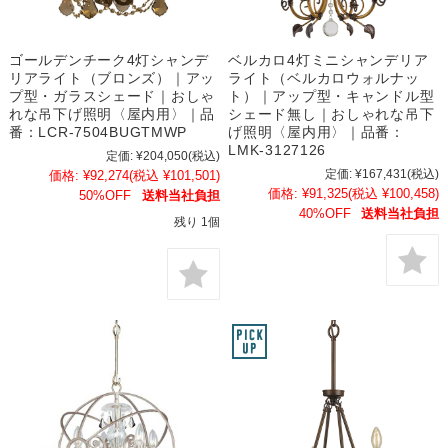
ゴールデンチーク4灯シャンデ
ベルカロ4灯ミニシャンデリア
リアライト（ブロンズ）｜アッ
ライト（ベルカロウォルナッ
プ型・ガラスシェード｜おしゃ
ト）｜アップ型・キャンドル型
れな吊下げ照明〈屋内用〉｜品
シェード無し｜おしゃれな吊下
番：LCR-7504BUGTMWP
げ照明〈屋内用〉｜品番：
LMK-3127126
定価:
¥204,050
(税込)
定価:
¥167,431
(税込)
価格:
¥92,274
(税込 ¥101,501)
価格:
¥91,325
(税込 ¥100,458)
50%OFF
送料当社負担
40%OFF
送料当社負担
残り 1個