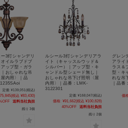
ニー3灯シャンデリ
ルシール3灯シャンデリアラ
グレン
（オイルラブドブ
イト（キャッスルウッド＆
アライ
｜アップ型・ガラ
シルバー）｜アップ型・キ
ラス＆
ド｜おしゃれな吊
ャンドル型シェード無し｜
型・キ
〈屋内用〉｜品
おしゃれな吊下げ照明〈屋
れな吊
1235SAoi
内用〉｜品番：LMK-
｜品番：L
3122301
定価:
¥139,051
(税込)
75,845
(税込 ¥83,430)
定価:
¥168,047
(税込)
価格
価格:
¥91,662
(税込 ¥100,828)
%OFF
送料当社負担
40%OFF
送料当社負担
残り 3個
残り 2個