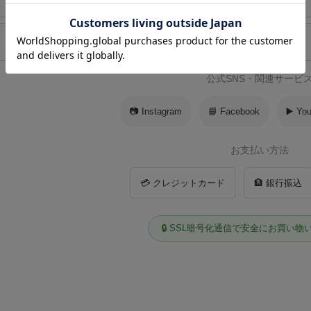
商品保証
お客様の声
公式SNS・関連サービ
📷 Instagram
📘 Facebook
▶️ Yo
お支払い方法
💳 クレジットカード
🏦 銀行振込
🔒 SSL暗号化通信で安全にお買い物