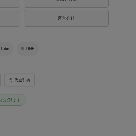
運営会社
ス
uTube
💬 LINE
📦 代金引換
いただけます