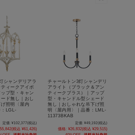
3灯シャンデリアラ
チャールトン3灯シャンデリ
ンティークアイボ
アライト（ブラック＆アン
アップ型・キャン
ティークブラス）｜アップ
ェード無し｜おし
型・キャンドル型シェード
下げ照明〈屋内
無し｜おしゃれな吊下げ照
：LGL-
明〈屋内用〉｜品番：LML-
11373BKAB
定価:
¥102,377
(税込)
定価:
¥49,192
(税込)
55,842
(税込 ¥61,426)
価格:
¥26,832
(税込 ¥29,515)
%OFF
送料当社負担
40%OFF
送料当社負担