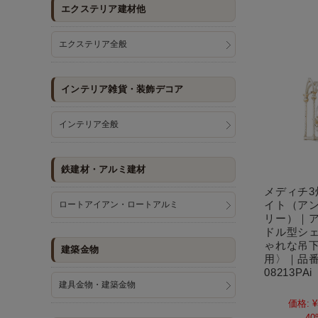
エクステリア建材他
エクステリア全般
インテリア雑貨・装飾デコア
インテリア全般
鉄建材・アルミ建材
メディチ
イト（ア
ロートアイアン・ロートアルミ
リー）｜
ドル型シ
ゃれな吊
建築金物
用〉｜品番
08213PAi
建具金物・建築金物
価格:
¥
40