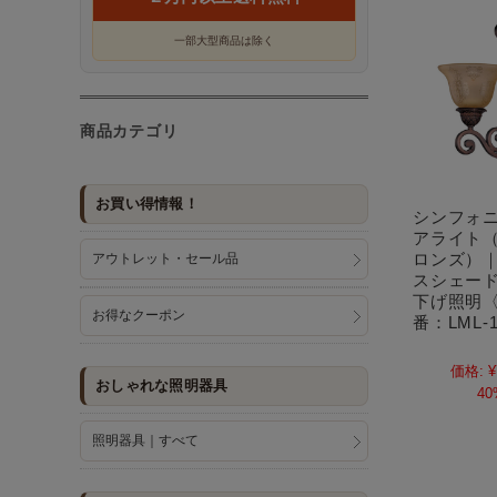
一部大型商品は除く
商品カテゴリ
お買い得情報！
シンフォ
アライト
ロンズ）
アウトレット・セール品
スシェー
下げ照明
お得なクーポン
番：LML-1
価格:
¥
おしゃれな照明器具
40
照明器具｜すべて