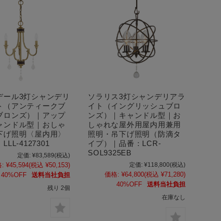
デール3灯シャンデリ
ソラリス3灯シャンデリアラ
ト（アンティークブ
イト（イングリッシュブロ
ブロンズ）｜アップ
ンズ）｜キャンドル型｜お
ャンドル型｜おしゃ
しゃれな屋外用屋内用兼用
下げ照明〈屋内用〉
照明・吊下げ照明（防滴タ
LL-4127301
イプ）｜品番：LCR-
SOL9325EB
定価:
¥83,589
(税込)
:
¥45,594
(税込 ¥50,153)
定価:
¥118,800
(税込)
価格:
¥64,800
(税込 ¥71,280)
40%OFF
送料当社負担
40%OFF
送料当社負担
残り 2個
在庫なし