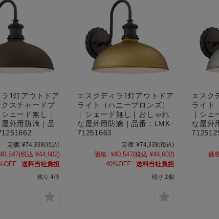
ィラ1灯アウトドア
エスクディラ1灯アウトドア
エスク
テクスチャードブ
ライト（ハニーブロンズ）
ライト
｜シェード無し｜
｜シェード無し｜おしゃれ
｜シェ
な屋外用防滴｜品
な屋外用防滴｜品番：LMK-
な屋外
1251662
71251663
712512
定価:
¥74,338
(税込)
定価:
¥74,338
(税込)
40,547
(税込 ¥44,602)
価格:
¥40,547
(税込 ¥44,602)
価格
%OFF
送料当社負担
40%OFF
送料当社負担
残り 4個
残り 2個