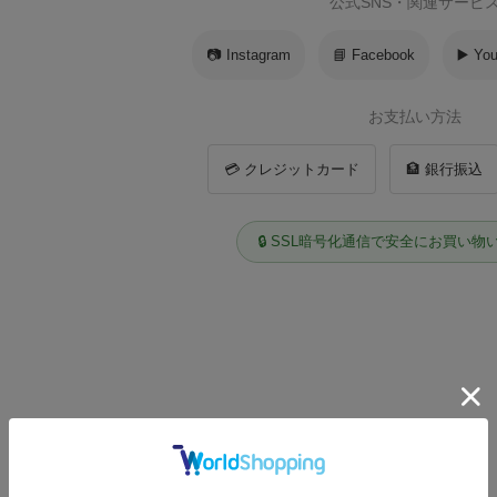
公式SNS・関連サービ
📷 Instagram
📘 Facebook
▶️ Yo
お支払い方法
💳 クレジットカード
🏦 銀行振込
🔒 SSL暗号化通信で安全にお買い物