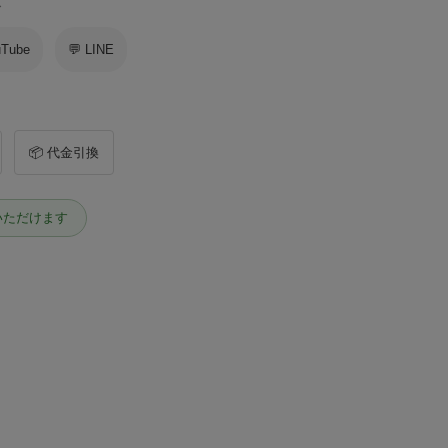
ス
uTube
💬 LINE
📦 代金引換
いただけます