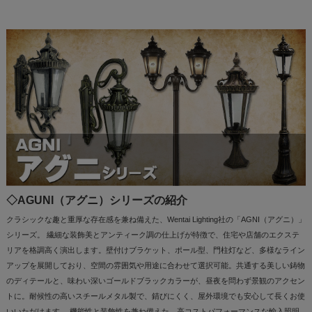
◇AGUNI（アグニ）シリーズの紹介
クラシックな趣と重厚な存在感を兼ね備えた、Wentai Lighting社の「AGNI（アグニ）」
シリーズ。 繊細な装飾美とアンティーク調の仕上げが特徴で、住宅や店舗のエクステ
リアを格調高く演出します。壁付けブラケット、ポール型、門柱灯など、多様なライン
アップを展開しており、空間の雰囲気や用途に合わせて選択可能。共通する美しい鋳物
のディテールと、味わい深いゴールドブラックカラーが、昼夜を問わず景観のアクセン
トに。耐候性の高いスチールメタル製で、錆びにくく、屋外環境でも安心して長くお使
いいただけます。 機能性と装飾性を兼ね備えた、高コストパフォーマンスな輸入照明