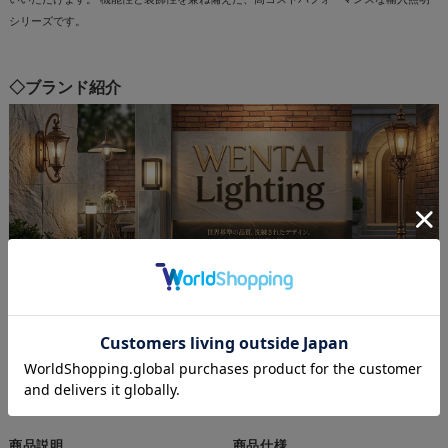
シリーズです。
◇ブランド紹介
ウェンタイライティングはデザイン性と品質に優れた、屋外照明を製作するメーカーで
す。壁取り付けタイプだけでなく、門柱灯やペンダントライト、ガーデン用など、多岐
にわたる屋外用照明器具を取り扱っています。アメリカやヨーロッパの照明製作を手掛
け、世界基準の品質を提供します。独自ブランドは価格が手頃ながらもおしゃれなデザ
インが魅力的で、コストパフォーマンスに優れた満足度の高い商品として定評がありま
す。
商品説明
商品仕様