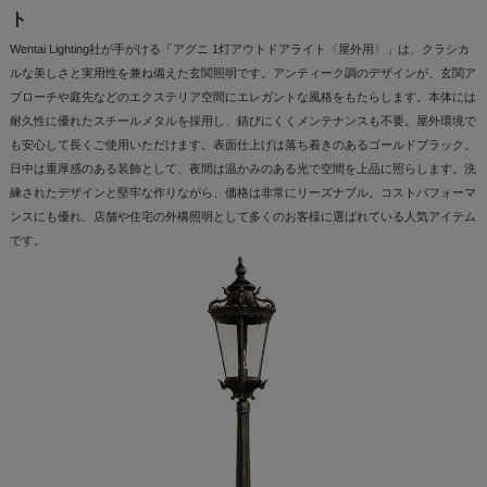
ト
Wentai Lighting社が手がける「アグニ 1灯アウトドアライト〈屋外用〉」は、クラシカ
ルな美しさと実用性を兼ね備えた玄関照明です。アンティーク調のデザインが、玄関ア
プローチや庭先などのエクステリア空間にエレガントな風格をもたらします。本体には
耐久性に優れたスチールメタルを採用し、錆びにくくメンテナンスも不要。屋外環境で
も安心して長くご使用いただけます。表面仕上げは落ち着きのあるゴールドブラック。
日中は重厚感のある装飾として、夜間は温かみのある光で空間を上品に照らします。洗
練されたデザインと堅牢な作りながら、価格は非常にリーズナブル。コストパフォーマ
ンスにも優れ、店舗や住宅の外構照明として多くのお客様に選ばれている人気アイテム
です。