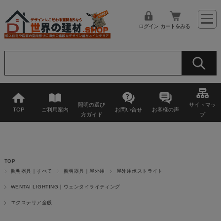
ログイン
カートをみる
照明の選び
サイトマッ
TOP
ご利用案内
お問い合せ
お客様の声
方ガイド
プ
TOP
照明器具｜すべて
照明器具｜屋外用
屋外用ポストライト
WENTAI LIGHTING｜ウェンタイライティング
エクステリア全般