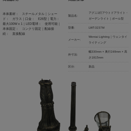
アグニ1灯アウトドアライト・
本体素材： スチールメタル｜シェー
製品名:
ド： ガラス｜口金： E26型｜電力：
ガーデンライト｜ポール型
最大100W x 1｜LED電球： 使用可能｜
型番:
LWT-3237M
本体固定： コンクリ固定｜配線接
続： 直接配線
Wentai Lighting｜ウェンタイ
メーカー:
ライティング
幅330mm × 奥行249mm × 高
外寸法:
さ1815mm
区分:
新品