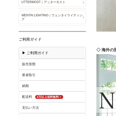
UTTERMOST｜アッターモスト
WENTAI LIGHTING｜ウェンタイライティン
グ
ご利用ガイド
◇ 海外
▶ ご利用ガイド
販売形態
業者取引
納期
配送料
2万以上送料無料！
支払い方法