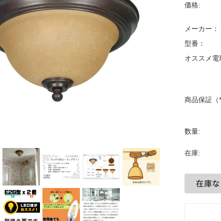
価格:
メーカー：
型番：
オススメ電
商品保証（*
数量:
在庫: