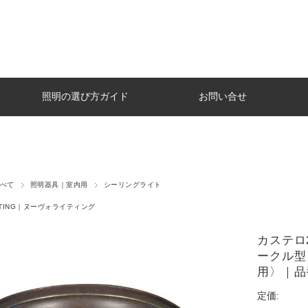
照明の選び方ガイド
お問い合せ
べて
照明器具｜室内用
シーリングライト
GHTING｜ヌーヴォライティング
カステロ
ークル型
用〉｜品番
定価: