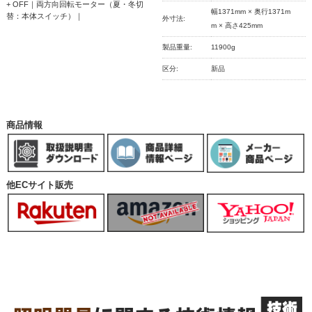
+ OFF｜両方向回転モーター（夏・冬切
幅1371mm × 奥行1371m
替：本体スイッチ）｜
外寸法:
m × 高さ425mm
製品重量:
11900g
区分:
新品
商品情報
他ECサイト販売