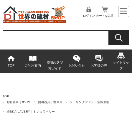
ログイン
カートをみる
照明の選び
サイトマッ
TOP
ご利用案内
お問い合せ
お客様の声
方ガイド
プ
TOP
照明器具｜すべて
照明器具｜室内用
シーリングファン・空調照明
MINKA-LAVERY｜ミンカラベリー