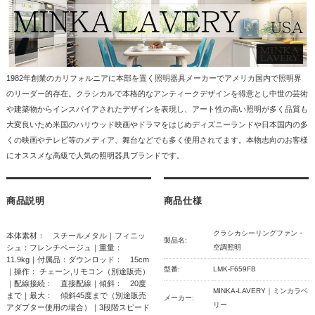
1982年創業のカリフォルニアに本部を置く照明器具メーカーでアメリカ国内で照明界
のリーダー的存在。クラシカルで本格的なアンティークデザインを得意とし中世の芸術
や建築物からインスパイアされたデザインを表現し、アート性の高い照明が多く品質も
大変良いため米国のハリウッド映画やドラマをはじめディズニーランドや日本国内の多
くの映画やテレビ等のメディア、舞台などでも多く使用されてます。本物志向のお客様
にオススメな高級で人気の照明器具ブランドです。
商品説明
商品仕様
クラシカシーリングファン・
本体素材： スチールメタル｜フィニッ
製品名:
シュ：フレンチベージュ｜重量：
空調照明
11.9kg｜付属品：ダウンロッド： 15cm
型番:
LMK-F659FB
｜操作： チェーン,リモコン（別途販売）
｜配線接続： 直接配線｜傾斜： 20度
MINKA-LAVERY｜ミンカラベ
まで｜最大： 傾斜45度まで（別途販売
メーカー:
リー
アダプター使用の場合）｜3段階スピード