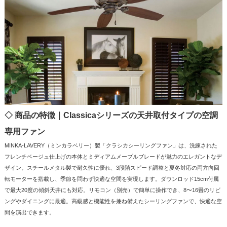
◇ 商品の特徴｜Classicaシリーズの天井取付タイプの空調
専用ファン
MINKA-LAVERY（ミンカラベリー）製「クラシカシーリングファン」は、洗練された
フレンチベージュ仕上げの本体とミディアムメープルブレードが魅力のエレガントなデ
ザイン。スチールメタル製で耐久性に優れ、3段階スピード調整と夏冬対応の両方向回
転モーターを搭載し、季節を問わず快適な空間を実現します。ダウンロッド15cm付属
で最大20度の傾斜天井にも対応。リモコン（別売）で簡単に操作でき、8〜16畳のリビ
ングやダイニングに最適。高級感と機能性を兼ね備えたシーリングファンで、快適な空
間を演出できます。