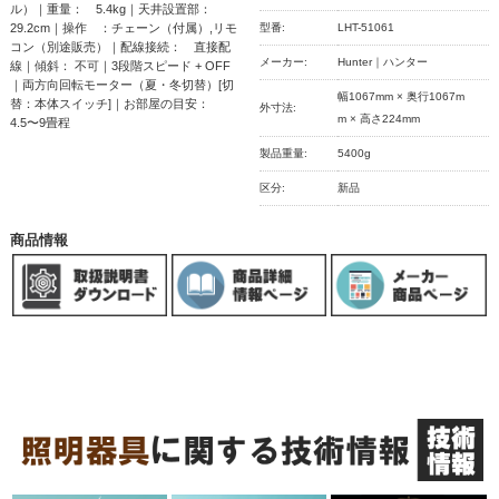
ル）｜重量： 5.4kg｜天井設置部：
29.2cm｜操作 ：チェーン（付属）,リモ
型番:
LHT-51061
コン（別途販売）｜配線接続： 直接配
メーカー:
Hunter｜ハンター
線｜傾斜： 不可｜3段階スピード + OFF
｜両方向回転モーター（夏・冬切替）[切
幅1067mm × 奥行1067m
替：本体スイッチ]｜お部屋の目安：
外寸法:
m × 高さ224mm
4.5〜9畳程
製品重量:
5400g
区分:
新品
商品情報