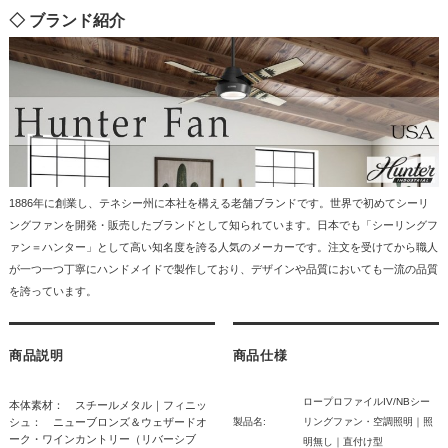
◇ ブランド紹介
1886年に創業し、テネシー州に本社を構える老舗ブランドです。世界で初めてシーリ
ングファンを開発・販売したブランドとして知られています。日本でも「シーリングフ
ァン＝ハンター」として高い知名度を誇る人気のメーカーです。注文を受けてから職人
が一つ一つ丁寧にハンドメイドで製作しており、デザインや品質においても一流の品質
を誇っています。
商品説明
商品仕様
ロープロファイルIV/NBシー
本体素材： スチールメタル｜フィニッ
シュ： ニューブロンズ＆ウェザードオ
製品名:
リングファン・空調照明｜照
ーク・ワインカントリー（リバーシブ
明無し｜直付け型