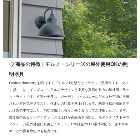
◇ 商品の特徴｜モルノ・シリーズの屋外使用OKの照
明器具
Foshan Homiestがお届けする「モルノ1灯壁付けブラケット照明ライト（ダウ
ン型）」は、インダストリアルなデザインと上質な質感が魅力の屋外用ブラケ
ットライトです。玄関やテラス、ガーデン、バルコニーなどの屋外空間に洗練
された雰囲気をプラスし、住まいの印象を格上げします。防滴仕様の高耐久ア
ルミ製の本体により、雨や湿気にも強く、長く安心してご使用いただけます。
重厚感のあるサンディブラック仕上げが高級感を演出し、モダンテイストやヴ
ィンテージ風の外観にも美しくマッチ。E26口金のLED電球対応で、省エネル
ギーかつ長寿命なのも魅力です。