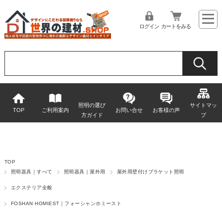
ログイン
カートをみる
照明の選び
サイトマッ
TOP
ご利用案内
お問い合せ
お客様の声
方ガイド
プ
TOP
照明器具｜すべて
照明器具｜屋外用
屋外用壁付けブラケット照明
エクステリア全般
FOSHAN HOMIEST｜フォーシャンホミースト