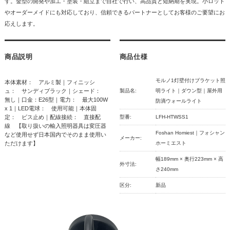
す。金型の開発や加工・塗装・組立まで自社で行い、高品質と短納期を実現。小ロット
やオーダーメイドにも対応しており、信頼できるパートナーとしてお客様のご要望にお
応えします。
商品説明
商品仕様
モルノ1灯壁付けブラケット照
本体素材： アルミ製｜フィニッシ
ュ： サンディブラック｜シェード：
製品名:
明ライト｜ダウン型｜屋外用
無し｜口金：E26型｜電力： 最大100W
防滴ウォールライト
x 1｜LED電球： 使用可能｜本体固
定： ビス止め｜配線接続： 直接配
型番:
LFH-HTWSS1
線 【取り扱いの輸入照明器具は変圧器
Foshan Homiest｜フォシャン
など使用せず日本国内でそのまま使用い
メーカー:
ただけます】
ホーミエスト
幅189mm × 奥行223mm × 高
外寸法:
さ240mm
区分:
新品