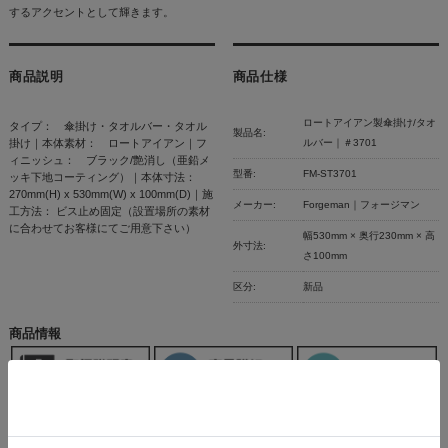
するアクセントとして輝きます。
商品説明
商品仕様
ロートアイアン製傘掛け/タオ
タイプ： 傘掛け・タオルバー・タオル
製品名:
掛け｜本体素材： ロートアイアン｜フ
ルバー｜＃3701
ィニッシュ： ブラック/艶消し（亜鉛メ
型番:
FM-ST3701
ッキ下地コーティング）｜本体寸法：
270mm(H) x 530mm(W) x 100mm(D)｜施
メーカー:
Forgeman｜フォージマン
工方法： ビス止め固定（設置場所の素材
に合わせてお客様にてご用意下さい）
幅530mm × 奥行230mm × 高
外寸法:
さ100mm
区分:
新品
商品情報