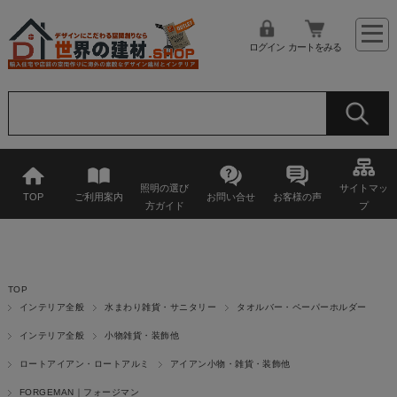
ログイン
カートをみる
照明の選び
サイトマッ
TOP
ご利用案内
お問い合せ
お客様の声
方ガイド
プ
TOP
インテリア全般
水まわり雑貨・サニタリー
タオルバー・ペーパーホルダー
インテリア全般
小物雑貨・装飾他
ロートアイアン・ロートアルミ
アイアン小物・雑貨・装飾他
FORGEMAN｜フォージマン