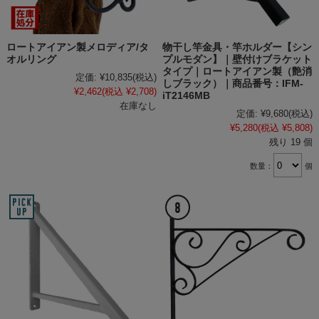
ロートアイアン製メロディア/タ
物干し竿金具・竿ホルダー【シン
オルリング
プルモダン】｜壁付けブラケット
タイプ｜ロートアイアン製（艶消
定価:
¥10,835
(税込)
しブラック）｜商品番号：IFM-
¥2,462
(税込 ¥2,708)
iT2146MB
在庫なし
定価:
¥9,680
(税込)
¥5,280
(税込 ¥5,808)
残り 19 個
数量：
個