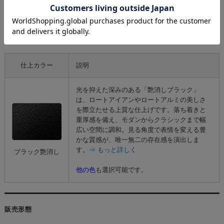
仕上カラー
仕上カラー
説明
光を抑えた深みのある「艶消しブラック」
は、ロートアイアンやロートアルミの美しさ
を際立たせる上質な仕上げです。落ち着きと
重厚感を備え、モダンからクラシックまで幅
広い空間に調和。見る角度で表情を変える豊
かな質感が、唯一無二の存在感を演出しま
す。
⇒ もっと詳しく
ブラック艶消し
他の色
も選択可能です。
販売形態