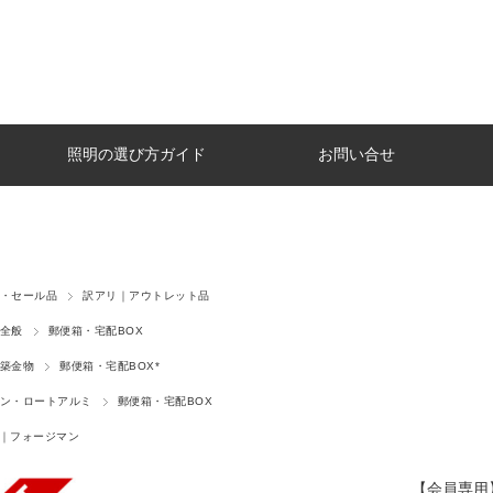
照明の選び方ガイド
お問い合せ
・セール品
訳アリ｜アウトレット品
全般
郵便箱・宅配BOX
築金物
郵便箱・宅配BOX*
ン・ロートアルミ
郵便箱・宅配BOX
AN｜フォージマン
【会員専用