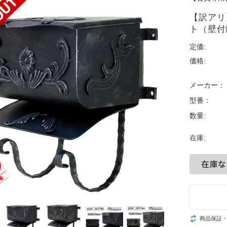
【訳アリ
ト（壁付
定価:
価格:
メーカー：
型番：
数量:
在庫:
商品保証