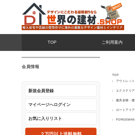
TOP
ご利用案内
会員情報
TOP
アウトレット
新規会員登録
エクステリア
建具金物・建
マイページへログイン
ロートアイア
お気に入りリスト
FORGEM
２万円以上送料無料