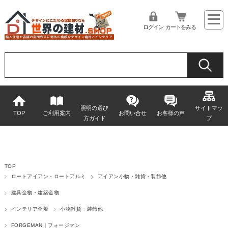
ログイン
カートをみる
照明の選び
サイトマッ
TOP
ご利用案内
お問い合せ
お客様の声
方ガイド
プ
TOP
ロートアイアン・ロートアルミ
アイアン小物・雑貨・装飾他
建具金物・建築金物
インテリア全般
小物雑貨・装飾他
FORGEMAN｜フォージマン